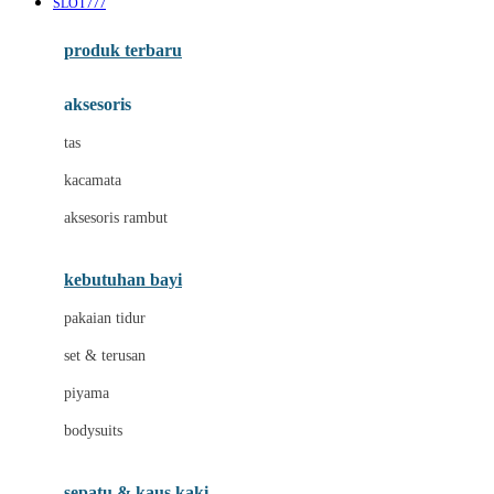
SLOT777
Azetabio
produk terbaru
B
aksesoris
Baabaasheepz
tas
Babiators
kacamata
Baby Dove
aksesoris rambut
Baby Jogger
Baby Rovega
kebutuhan bayi
Babybee
pakaian tidur
Banana Boat
set & terusan
Banz
piyama
Barbie
bodysuits
Beaba
Beauty Barn
sepatu & kaus kaki