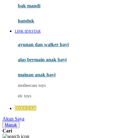
Moby
bak mandi
Momami
handuk
Mothercare
LINK IDXSTAR
Mustela
ayunan dan walker bayi
My Buddy Tag
My K
alas bermain anak bayi
N
mainan anak bayi
Naif
mothercare toys
Nike
elc toys
Nordic Natural
IDXSTAR
Nuby
Akun Saya
Nuna
Masuk
Cari
O