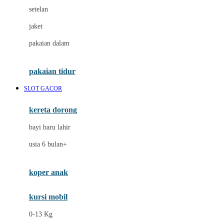
Dae Organics
setelan
Docare
jaket
Doona
pakaian dalam
Down To Earth
Drew
pakaian tidur
Dr. Brown's
SLOT GACOR
E
kereta dorong
ELC
bayi baru lahir
Ergobaby
usia 6 bulan+
Expert Care
koper anak
Ezyroller
kursi mobil
F
0-13 Kg
Felt So Sweet