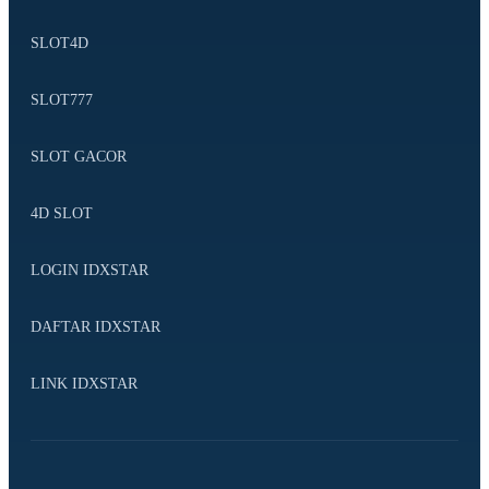
SLOT4D
SLOT777
SLOT GACOR
4D SLOT
LOGIN IDXSTAR
DAFTAR IDXSTAR
LINK IDXSTAR