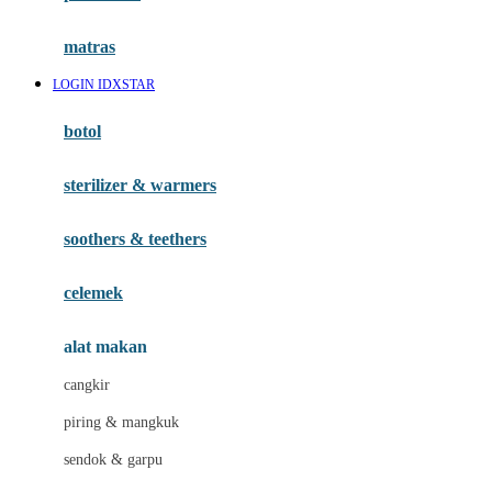
Happy Tummy
Hauck
matras
Havaianas
LOGIN IDXSTAR
Hegen
botol
Hot Wheels
sterilizer & warmers
Hybrid
soothers & teethers
I
Inlacta DHA
celemek
Interlac
alat makan
Ivenet
cangkir
J
piring & mangkuk
Jack N Jill
sendok & garpu
Joie