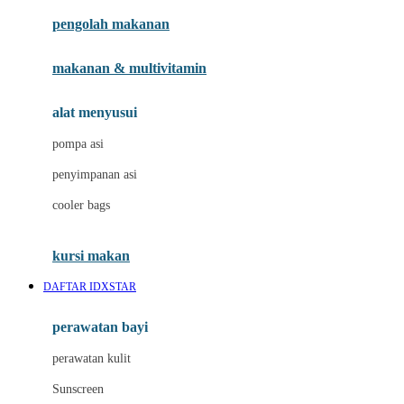
pengolah makanan
Joolz
Jujube
makanan & multivitamin
K
alat menyusui
Kiddycuts
pompa asi
Kumon
penyimpanan asi
L
cooler bags
Leapfrog
kursi makan
Leclerc
DAFTAR IDXSTAR
Lee Vierra
Lillebaby
perawatan bayi
Little Bird Told Me
perawatan kulit
Little Miss Janis
Sunscreen