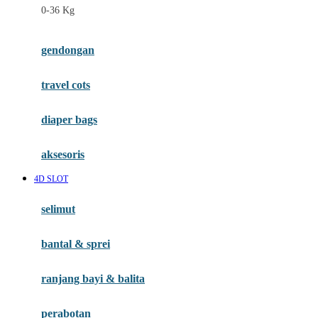
0-36 Kg
Fisher Price
Flipper
gendongan
Friends Of Sally
travel cots
G
diaper bags
Gb
Geko
aksesoris
Graco
4D SLOT
Gund
selimut
H
bantal & sprei
Habbie
Haenim
ranjang bayi & balita
Happy Horse
perabotan