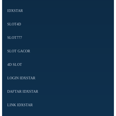
IDXSTAR
SLOT4D
SLOT777
SLOT GACOR
4D SLOT
LOGIN IDXSTAR
DAFTAR IDXSTAR
LINK IDXSTAR