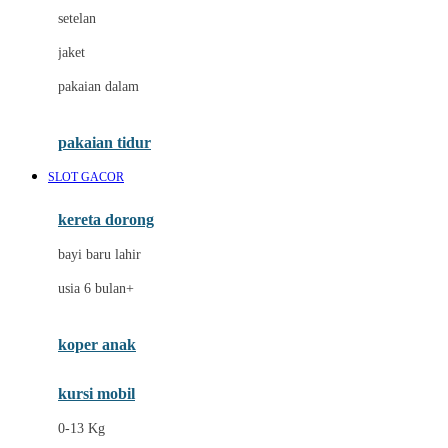
Dae Organics
setelan
Docare
jaket
Doona
pakaian dalam
Down To Earth
Drew
pakaian tidur
Dr. Brown's
SLOT GACOR
E
kereta dorong
ELC
bayi baru lahir
Ergobaby
usia 6 bulan+
Expert Care
koper anak
Ezyroller
kursi mobil
F
0-13 Kg
Felt So Sweet