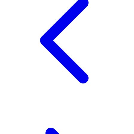
Twistshake
TY Toys
U
V
Veja
Vitaflow
Vtech
W
Waterland
Wellness
X