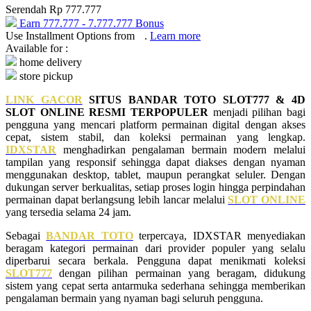
Serendah
Rp 777.777
Q
Earn
777.777
-
7.777.777
Bonus
Use Installment Options from
.
Learn more
QV Baby
Available for :
home delivery
R
store pickup
Real Shades
LINK GACOR
SITUS BANDAR TOTO SLOT777 & 4D
SLOT ONLINE RESMI TERPOPULER
menjadi pilihan bagi
Red Castle
pengguna yang mencari platform permainan digital dengan akses
cepat, sistem stabil, dan koleksi permainan yang lengkap.
Ribbon Madness
IDXSTAR
menghadirkan pengalaman bermain modern melalui
tampilan yang responsif sehingga dapat diakses dengan nyaman
S
menggunakan desktop, tablet, maupun perangkat seluler. Dengan
dukungan server berkualitas, setiap proses login hingga perpindahan
Sebamed
permainan dapat berlangsung lebih lancar melalui
SLOT ONLINE
yang tersedia selama 24 jam.
Silver Cross
Sebagai
BANDAR TOTO
terpercaya, IDXSTAR menyediakan
Simply Idea
beragam kategori permainan dari provider populer yang selalu
diperbarui secara berkala. Pengguna dapat menikmati koleksi
Skip Hop
SLOT777
dengan pilihan permainan yang beragam, didukung
sistem yang cepat serta antarmuka sederhana sehingga memberikan
Spectra
pengalaman bermain yang nyaman bagi seluruh pengguna.