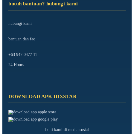
butuh bantuan? hubungi kami
hubungi kami
bantuan dan faq
+63 947 0477 11
24 Hours
DOWNLOAD APK IDXSTAR
ikuti kami di media sosial