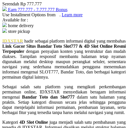
Serendah
Rp 777.777
Q
Earn
777.777
-
7.777.777
Bonus
Use Installment Options from
.
Learn more
QV Baby
Available for :
home delivery
R
store pickup
Real Shades
IDXSTAR
hadir sebagai platform informasi digital yang membahas
Link Gacor Situs Bandar Toto Slot777 & 4D Slot Online Resmi
Red Castle
Terpopuler
dengan penyajian konten yang terstruktur dan mudah
diakses. Tampilan responsif membantu halaman tetap nyaman
Ribbon Madness
digunakan melalui desktop maupun perangkat seluler, sementara
navigasi yang sederhana memudahkan pengguna menemukan
S
informasi mengenai SLOT777, Bandar Toto, dan berbagai kategori
permainan digital lainnya.
Sebamed
Sebagai salah satu platform yang mengikuti perkembangan
Silver Cross
permainan online, IDXSTAR menyediakan beragam informasi
mengenai
Bandar Toto dan Slot777
dalam satu halaman yang
Simply Idea
praktis. Setiap kategori disusun secara jelas sehingga pengguna
dapat menjelajahi informasi permainan, pembaruan layanan, serta
Skip Hop
berbagai fitur yang tersedia tanpa harus melalui navigasi yang rumit.
Spectra
Kategori
4D Slot Online
juga menjadi salah satu pembahasan yang
tersedia di IDXSTAR. Informasi disajikan melalui struktur halaman