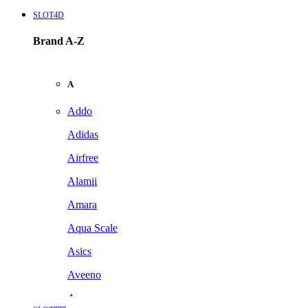
SLOT4D
Brand A-Z
A
Addo
Adidas
Airfree
Alamii
Amara
Aqua Scale
Asics
Aveeno
Awan