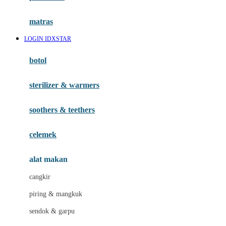
Happy Tummy
Hauck
matras
Havaianas
LOGIN IDXSTAR
Hegen
botol
Hot Wheels
sterilizer & warmers
Hybrid
soothers & teethers
I
Inlacta DHA
celemek
Interlac
alat makan
Ivenet
cangkir
J
piring & mangkuk
Jack N Jill
sendok & garpu
Joie