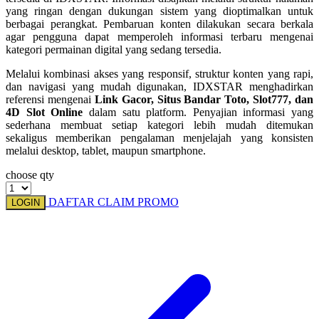
Squishmallows
yang ringan dengan dukungan sistem yang dioptimalkan untuk
berbagai perangkat. Pembaruan konten dilakukan secara berkala
Starbooks
agar pengguna dapat memperoleh informasi terbaru mengenai
kategori permainan digital yang sedang tersedia.
Stick-O
Melalui kombinasi akses yang responsif, struktur konten yang rapi,
Stokke
dan navigasi yang mudah digunakan, IDXSTAR menghadirkan
referensi mengenai
Link Gacor, Situs Bandar Toto, Slot777, dan
Sudocrem
4D Slot Online
dalam satu platform. Penyajian informasi yang
sederhana membuat setiap kategori lebih mudah ditemukan
Sumimo
sekaligus memberikan pengalaman menjelajah yang konsisten
Sunnylife
melalui desktop, tablet, maupun smartphone.
Sun-Staches
choose qty
Swimava
DAFTAR
CLAIM PROMO
LOGIN
T
Tommee Tippee
Trunki
Tutti Bambini