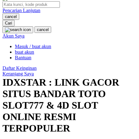
Pencarian Lanjutan
Oh Ma Grain
cancel
Okiedog
Cari
cancel
P
Akun Saya
Masuk / buat akun
Peachy
buat akun
Phil & Ted's
Bantuan
Philips Avent
Daftar Keinginan
Keranjang Saya
Pigeon
IDXSTAR : LINK GACOR
Playgro
SITUS BANDAR TOTO
Poled Global
SLOT777 & 4D SLOT
Ponycycle
ONLINE RESMI
Puma
TERPOPULER
Pureats