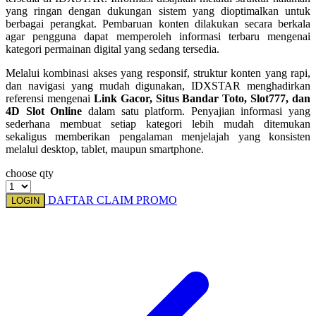
Squishmallows
yang ringan dengan dukungan sistem yang dioptimalkan untuk
berbagai perangkat. Pembaruan konten dilakukan secara berkala
Starbooks
agar pengguna dapat memperoleh informasi terbaru mengenai
kategori permainan digital yang sedang tersedia.
Stick-O
Melalui kombinasi akses yang responsif, struktur konten yang rapi,
Stokke
dan navigasi yang mudah digunakan, IDXSTAR menghadirkan
referensi mengenai
Link Gacor, Situs Bandar Toto, Slot777, dan
Sudocrem
4D Slot Online
dalam satu platform. Penyajian informasi yang
sederhana membuat setiap kategori lebih mudah ditemukan
Sumimo
sekaligus memberikan pengalaman menjelajah yang konsisten
Sunnylife
melalui desktop, tablet, maupun smartphone.
Sun-Staches
choose qty
Swimava
DAFTAR
CLAIM PROMO
LOGIN
T
Tommee Tippee
Trunki
Tutti Bambini