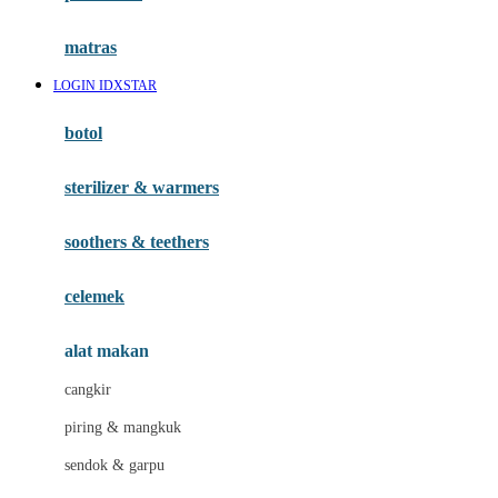
Happy Tummy
Hauck
matras
Havaianas
LOGIN IDXSTAR
Hegen
botol
Hot Wheels
sterilizer & warmers
Hybrid
soothers & teethers
I
Inlacta DHA
celemek
Interlac
alat makan
Ivenet
cangkir
J
piring & mangkuk
Jack N Jill
sendok & garpu
Joie