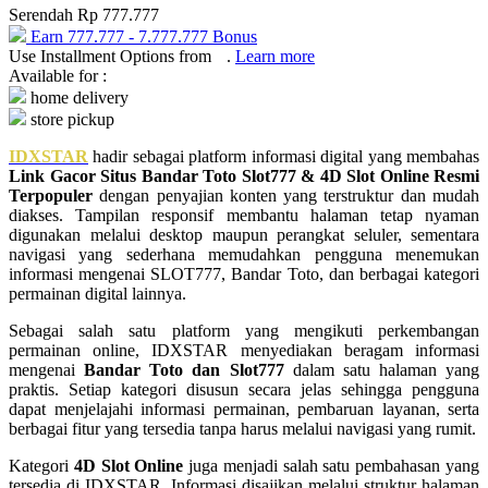
Serendah
Rp 777.777
Q
Earn
777.777
-
7.777.777
Bonus
Use Installment Options from
.
Learn more
QV Baby
Available for :
home delivery
R
store pickup
Real Shades
IDXSTAR
hadir sebagai platform informasi digital yang membahas
Link Gacor Situs Bandar Toto Slot777 & 4D Slot Online Resmi
Red Castle
Terpopuler
dengan penyajian konten yang terstruktur dan mudah
diakses. Tampilan responsif membantu halaman tetap nyaman
Ribbon Madness
digunakan melalui desktop maupun perangkat seluler, sementara
navigasi yang sederhana memudahkan pengguna menemukan
S
informasi mengenai SLOT777, Bandar Toto, dan berbagai kategori
permainan digital lainnya.
Sebamed
Sebagai salah satu platform yang mengikuti perkembangan
Silver Cross
permainan online, IDXSTAR menyediakan beragam informasi
mengenai
Bandar Toto dan Slot777
dalam satu halaman yang
Simply Idea
praktis. Setiap kategori disusun secara jelas sehingga pengguna
dapat menjelajahi informasi permainan, pembaruan layanan, serta
Skip Hop
berbagai fitur yang tersedia tanpa harus melalui navigasi yang rumit.
Spectra
Kategori
4D Slot Online
juga menjadi salah satu pembahasan yang
tersedia di IDXSTAR. Informasi disajikan melalui struktur halaman