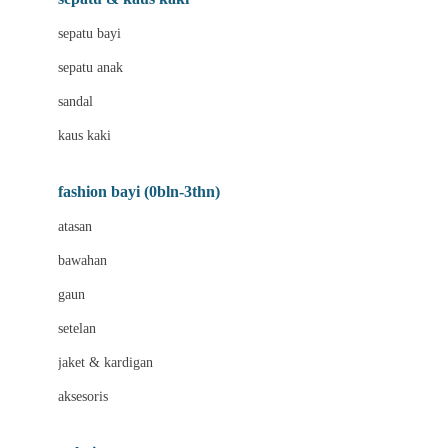
Bio Oil
sepatu bayi
Biolane
sepatu anak
Bite Fighters
sandal
Bizzi Growin
kaus kaki
Blackmores
fashion bayi (0bln-3thn)
Blooming Marvellous
atasan
Bonnels
bawahan
Bravado
gaun
Bruder
setelan
Brush Baby
jaket & kardigan
Buds Organics
aksesoris
Bugaboo
Buggygear