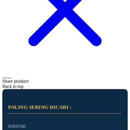
Share product:
Back to top
PALING SERING DICARI :
IDXSTAR