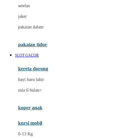
Dae Organics
setelan
Docare
jaket
Doona
pakaian dalam
Down To Earth
Drew
pakaian tidur
Dr. Brown's
SLOT GACOR
E
kereta dorong
ELC
bayi baru lahir
Ergobaby
usia 6 bulan+
Expert Care
koper anak
Ezyroller
kursi mobil
F
0-13 Kg
Felt So Sweet