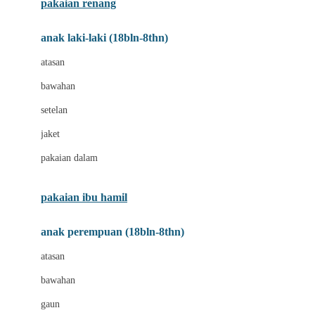
pakaian renang
Bumkins
anak laki-laki (18bln-8thn)
C
atasan
Cetaphil
bawahan
Chicco
setelan
Childlife
jaket
Clevamama
pakaian dalam
Cocolatte
Cottonseeds
pakaian ibu hamil
Cozy N Safe
anak perempuan (18bln-8thn)
Crane
atasan
Cybex
bawahan
D
gaun