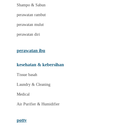
London Taxi
Shampo & Sabun
Love To Dream
perawatan rambut
perawatan mulut
M
perawatan diri
Magformers
Mama's Choice
perawatan ibu
Mamas&Papas
kesehatan & kebersihan
Mamaway
Tissue basah
Maxi Cosi
Laundry & Cleaning
Megabloks
Medical
Micro
Air Purifier & Humidifier
MiDeer
Mimi & Lula
potty
Mini Monkey