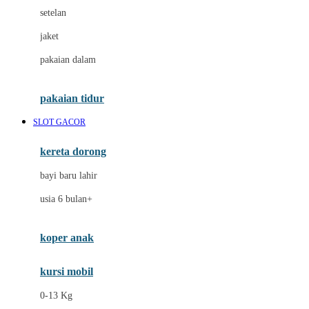
Dae Organics
setelan
Docare
jaket
Doona
pakaian dalam
Down To Earth
Drew
pakaian tidur
Dr. Brown's
SLOT GACOR
E
kereta dorong
ELC
bayi baru lahir
Ergobaby
usia 6 bulan+
Expert Care
koper anak
Ezyroller
kursi mobil
F
0-13 Kg
Felt So Sweet