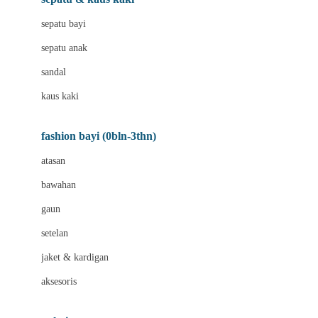
Bio Oil
sepatu bayi
Biolane
sepatu anak
Bite Fighters
sandal
Bizzi Growin
kaus kaki
Blackmores
fashion bayi (0bln-3thn)
Blooming Marvellous
atasan
Bonnels
bawahan
Bravado
gaun
Bruder
setelan
Brush Baby
jaket & kardigan
Buds Organics
aksesoris
Bugaboo
Buggygear