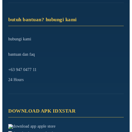
butuh bantuan? hubungi kami
hubungi kami
bantuan dan faq
+63 947 0477 11
24 Hours
DOWNLOAD APK IDXSTAR