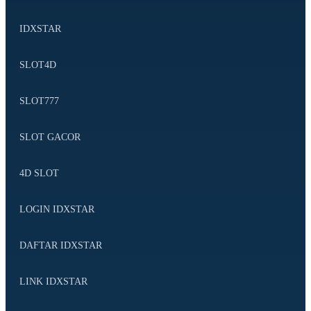
IDXSTAR
SLOT4D
SLOT777
SLOT GACOR
4D SLOT
LOGIN IDXSTAR
DAFTAR IDXSTAR
LINK IDXSTAR