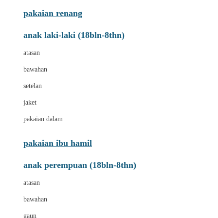
pakaian renang
anak laki-laki (18bln-8thn)
atasan
bawahan
setelan
jaket
pakaian dalam
pakaian ibu hamil
anak perempuan (18bln-8thn)
atasan
bawahan
gaun