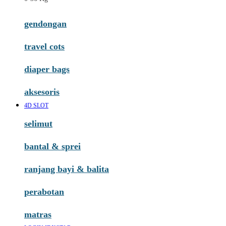
gendongan
travel cots
diaper bags
aksesoris
4D SLOT
selimut
bantal & sprei
ranjang bayi & balita
perabotan
matras